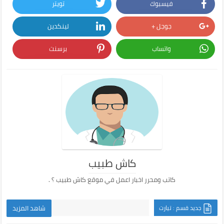
فيسبوك
تويتر
جوجل +
لينكدين
واتساب
برسنت
كاش طبيب
كاتب ومحرر اخبار اعمل في موقع كاش طبيب ؟ .
جديد قسم : تيارت
شاهد المزيد