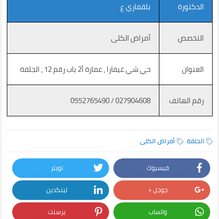
الدكتورة
بلقماري ع
التخصص
أمراض الكلى
العنوان
حي شي غيفارا ، عمارة أ2 باب رقم 12 ، الجلفة
رقم الهاتف
027904608 / 0552765490
الجلفة
أمراض الكلى
فيسبوك
تويتر
جوجل +
لينكدين
واتساب
برسنت