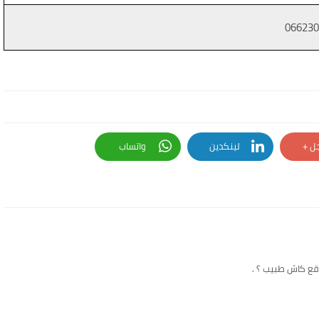
066230
ل +
لينكدين
واتساب
قع كاش طبيب ؟ .