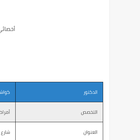
أخصائي
الدكتور
كواشي
التخصص
أمراض
العنوان
شارع 