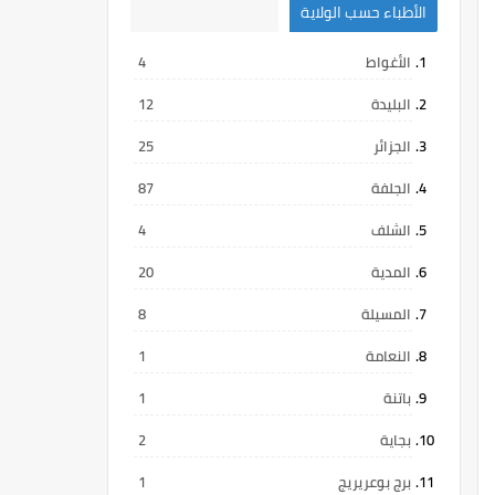
الأطباء حسب الولاية
الأغواط
4
البليدة
12
الجزائر
25
الجلفة
87
الشلف
4
المدية
20
المسيلة
8
النعامة
1
باتنة
1
بجاية
2
برج بوعريريج
1