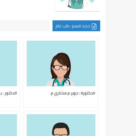
جديد قسم : طب عام
الدكتورة : جوبر م مختاري م
الدكتور : 