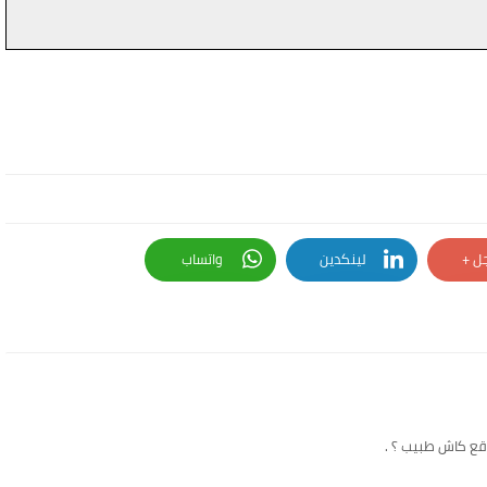
ل +
لينكدين
واتساب
قع كاش طبيب ؟ .