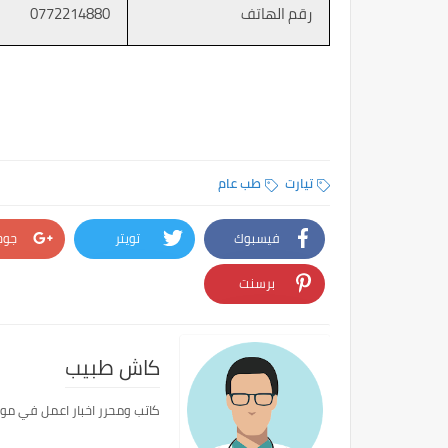
رقم الهاتف
0772214880
تيارت
طب عام
فيسبوك
تويتر
جوج
برسنت
كاش طبيب
كاتب ومحرر اخبار اعمل في مو