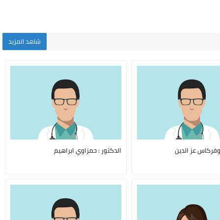
شاهد المزيد
بوفركاس عز الدين
الدكتور : حمزاوي ابراهيم