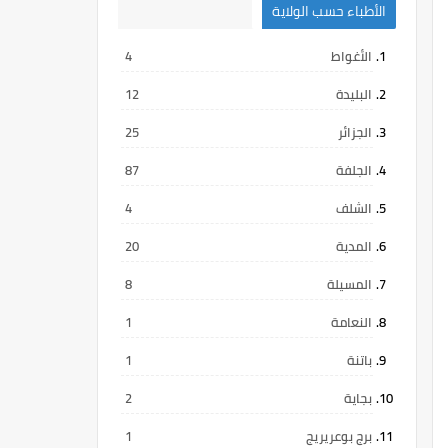
الأطباء حسب الولاية
الأغواط
4
البليدة
12
الجزائر
25
الجلفة
87
الشلف
4
المدية
20
المسيلة
8
النعامة
1
باتنة
1
بجاية
2
برج بوعريريج
1