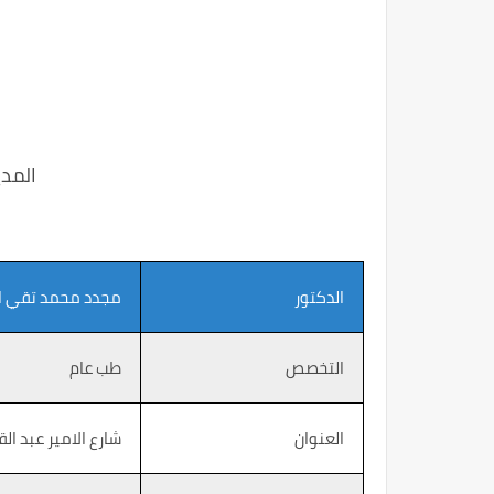
المدي
الدكتور
مجدد محمد تقي ال
التخصص
طب عام
العنوان
شارع الامير عبد القادر ، رقم 1 