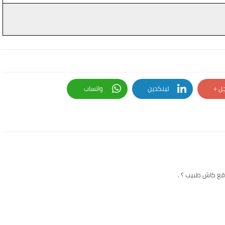
ل +
لينكدين
واتساب
قع كاش طبيب ؟ .