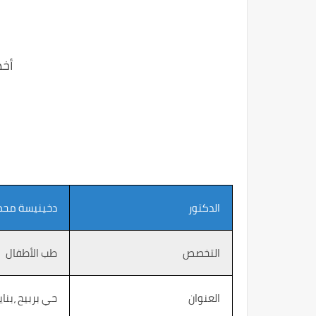
أخص
ا
الدكتور
دخينيسة محم
التخصص
طب الأطفال
العنوان
حي بربيح ،بناية 471 رقم 19 ، ال