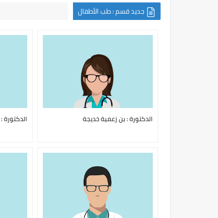
جديد قسم : طب الأطفال
الدكتورة : بن زعمية خديجة
الدكتورة : 