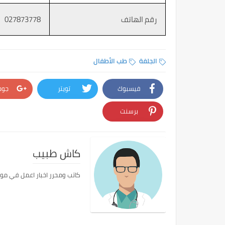
رقم الهاتف
027873778
الجلفة
طب الأطفال
فيسبوك
تويتر
جوج
برسنت
كاش طبيب
كاتب ومحرر اخبار اعمل في مو