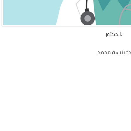
:الدكتور
خينيسة محمد