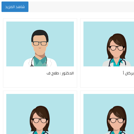
شاهد المزيد
بركان أ
الدكتور : طلاح ف