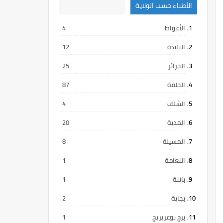
الأطباء حسب الولاية
الأغواط
4
البليدة
12
الجزائر
25
الجلفة
87
الشلف
4
المدية
20
المسيلة
8
النعامة
1
باتنة
1
بجاية
2
برج بوعريريج
1