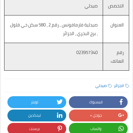
التخصص
صيدلي
العنوان
صيدلية فارمافونس ـ رقم 2 ، 580 سكن حي قلول
، برج البحري ، الجزائر
رقم
023957340
الهاتف
الجزائر
صيدلي
فيسبوك
تويتر
جوجل +
لينكدين
واتساب
برسنت