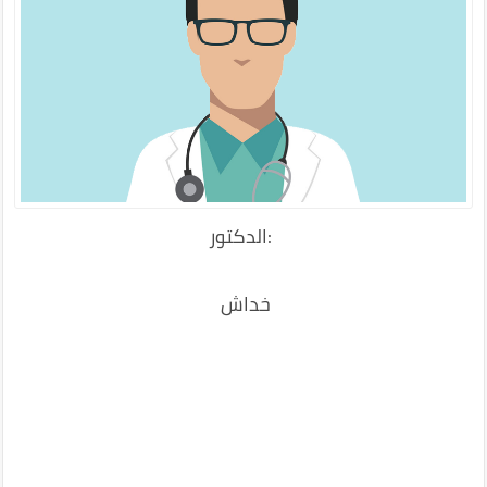
:الدكتور
خداش