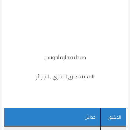
صيدلية فارمافونس
المدينة : برج البحري ، الجزائر
الدكتور
خداش